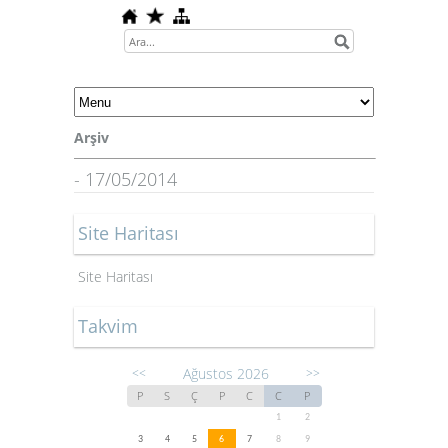
Arşiv
- 17/05/2014
Site Haritası
Site Haritası
Takvim
Ağustos 2026
<<
>>
P
S
Ç
P
C
C
P
1
2
3
4
5
6
7
8
9